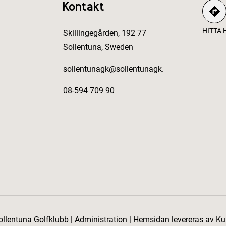
Kontakt
HITTA 
Skillingegården, 192 77
Sollentuna, Sweden
sollentunagk@sollentunagk.se
a
08-594 709 90
ollentuna Golfklubb
|
Administration
|
Hemsidan levereras av Ku