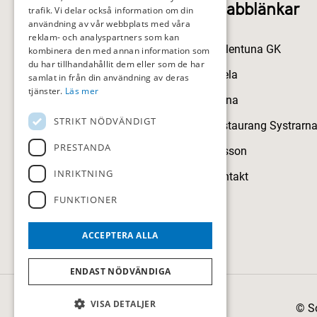
Snabblänkar
trafik. Vi delar också information om din
användning av vår webbplats med våra
reklam- och analyspartners som kan
Sollentuna GK
kombinera den med annan information som
du har tillhandahållit dem eller som de har
Spela
samlat in från din användning av deras
tjänster.
Läs mer
Träna
STRIKT NÖDVÄNDIGT
Restaurang Systrarn
PRESTANDA
Nilsson
INRIKTNING
Kontakt
FUNKTIONER
ACCEPTERA ALLA
ENDAST NÖDVÄNDIGA
VISA DETALJER
© S