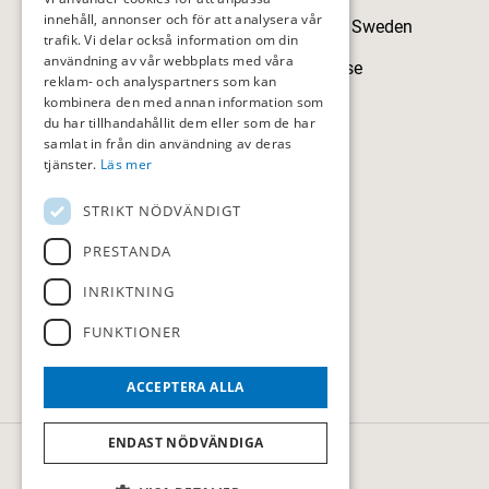
innehåll, annonser och för att analysera vår
Skillingegården, 192 77 Sollentuna, Sweden
trafik. Vi delar också information om din
användning av vår webbplats med våra
sollentunagk@sollentunagk.se
reklam- och analyspartners som kan
kombinera den med annan information som
08-594 709 90
du har tillhandahållit dem eller som de har
samlat in från din användning av deras
tjänster.
Läs mer
STRIKT NÖDVÄNDIGT
HITTA HIT
PRESTANDA
Följ oss
INRIKTNING
FUNKTIONER
ACCEPTERA ALLA
ENDAST NÖDVÄNDIGA
© Sollentuna Golfklubb
Administration