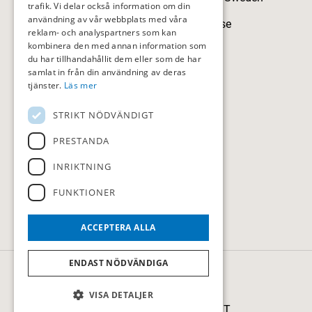
trafik. Vi delar också information om din
användning av vår webbplats med våra
sollentunagk@sollentunagk.se
reklam- och analyspartners som kan
kombinera den med annan information som
08-594 709 90
du har tillhandahållit dem eller som de har
samlat in från din användning av deras
tjänster.
Läs mer
STRIKT NÖDVÄNDIGT
HITTA HIT
PRESTANDA
Följ oss
INRIKTNING
FUNKTIONER
ACCEPTERA ALLA
ENDAST NÖDVÄNDIGA
© Sollentuna Golfklubb
Administration
VISA DETALJER
Hemsidan levereras av Kust IT