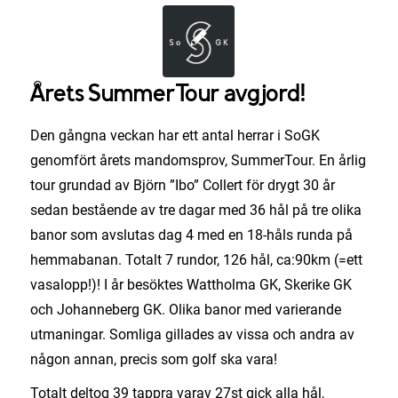
Årets SummerTour avgjord!
Den gångna veckan har ett antal herrar i SoGK
genomfört årets mandomsprov, SummerTour. En årlig
tour grundad av Björn ”Ibo” Collert för drygt 30 år
sedan bestående av tre dagar med 36 hål på tre olika
banor som avslutas dag 4 med en 18-håls runda på
hemmabanan. Totalt 7 rundor, 126 hål, ca:90km (=ett
vasalopp!)! I år besöktes Wattholma GK, Skerike GK
och Johanneberg GK. Olika banor med varierande
utmaningar. Somliga gillades av vissa och andra av
någon annan, precis som golf ska vara!
Totalt deltog 39 tappra varav 27st gick alla hål,