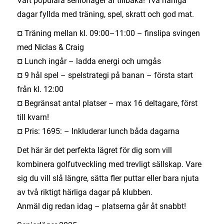
Vårt populära seniorläger är tillbaka! Två härliga
dagar fyllda med träning, spel, skratt och god mat.
¤ Träning mellan kl. 09:00–11:00 – finslipa svingen
med Niclas & Craig
¤ Lunch ingår – ladda energi och umgås
¤ 9 hål spel – spelstrategi på banan – första start
från kl. 12:00
¤ Begränsat antal platser – max 16 deltagare, först
till kvarn!
¤ Pris: 1695: – Inkluderar lunch båda dagarna
Det här är det perfekta lägret för dig som vill
kombinera golfutveckling med trevligt sällskap. Vare
sig du vill slå längre, sätta fler puttar eller bara njuta
av två riktigt härliga dagar på klubben.
Anmäl dig redan idag – platserna går åt snabbt!