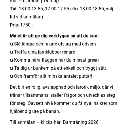
maj – ej träning 14 maj)
Tid
: 13.00-13.55, 17.00-17.55 eller 18.00-18.55, välj
tid vid anmälan)
Pris
: 1750:-
Målet är att ge dig verktygen så att du kan:
¤ Slå längre och rakare utslag med drivern
¤ Träffa dina järnklubbor renare
¤ Komma nära flaggan när du missat green
¤ Ta dig ur bunkern på ett enkelt och tryggt sätt
¤ Och framför allt minska antalet puttar!
Det blir en rolig, avslappnad och lärorik miljö, där vi
tränar tillsammans, ställer frågor och utvecklas steg
för steg. Oavsett nivå kommer du få nya insikter som
hjälper dig ute på banan.
Till anmälan – klicka här: Damträning 2026