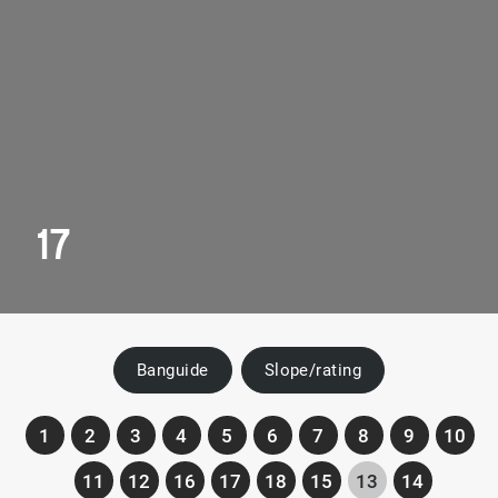
17
Banguide
Slope/rating
1
2
3
4
5
6
7
8
9
10
11
12
16
17
18
15
13
14