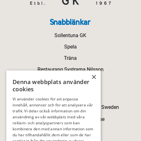
Snabblänkar
Sollentuna GK
Spela
Träna
Restaurang Systrarna Nilsson
×
Kontakt
Denna webbplats använder
cookies
Kontakt
Vi använder cookies för att anpassa
innehåll, annonser och för att analysera vår
Skillingegården, 192 77 Sollentuna, Sweden
trafik. Vi delar också information om din
användning av vår webbplats med våra
sollentunagk@sollentunagk.se
reklam- och analyspartners som kan
kombinera den med annan information som
08-594 709 90
du har tillhandahållit dem eller som de har
samlat in från din användning av deras