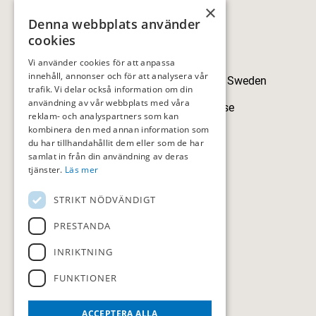
×
Kontakt
Denna webbplats använder
cookies
Kontakt
Vi använder cookies för att anpassa
innehåll, annonser och för att analysera vår
Skillingegården, 192 77 Sollentuna, Sweden
trafik. Vi delar också information om din
användning av vår webbplats med våra
sollentunagk@sollentunagk.se
reklam- och analyspartners som kan
kombinera den med annan information som
08-594 709 90
du har tillhandahållit dem eller som de har
samlat in från din användning av deras
tjänster.
Läs mer
STRIKT NÖDVÄNDIGT
HITTA HIT
PRESTANDA
Följ oss
INRIKTNING
FUNKTIONER
ACCEPTERA ALLA