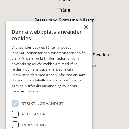
Träna
Restaurang Systrarna Nilsson
×
Kontakt
Denna webbplats använder
cookies
Kontakt
Vi använder cookies för att anpassa
innehåll, annonser och för att analysera vår
Skillingegården, 192 77 Sollentuna, Sweden
trafik. Vi delar också information om din
användning av vår webbplats med våra
sollentunagk@sollentunagk.se
reklam- och analyspartners som kan
kombinera den med annan information som
08-594 709 90
du har tillhandahållit dem eller som de har
samlat in från din användning av deras
tjänster.
Läs mer
STRIKT NÖDVÄNDIGT
HITTA HIT
PRESTANDA
Följ oss
INRIKTNING