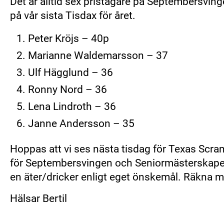
Det är alltid sex pristagare på Septembersving
på vår sista Tisdax för året.
Peter Kröjs – 40p
Marianne Waldemarsson – 37
Ulf Hägglund – 36
Ronny Nord – 36
Lena Lindroth – 36
Janne Andersson – 35
Hoppas att vi ses nästa tisdag för Texas Scram
för Septembersvingen och Seniormästerskapet
en äter/dricker enligt eget önskemål. Räkna m
Hälsar Bertil