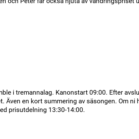
en och Peter får också njuta av vandringspriset 
ble i tremannalag. Kanonstart 09:00. Efter avslu
. Även en kort summering av säsongen. Om ni h
ed prisutdelning 13:30-14:00.