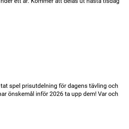
under ett år. Kommer att delas ut nästa tisdag
tat spel prisutdelning för dagens tävling och
ar önskemål inför 2026 ta upp dem! Var och