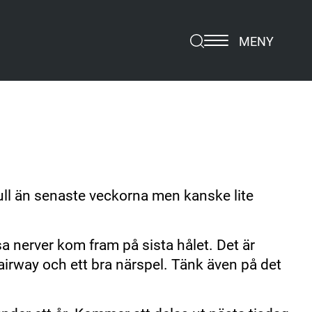
MENY
e rull än senaste veckorna men kanske lite
sa nerver kom fram på sista hålet. Det är
fairway och ett bra närspel. Tänk även på det