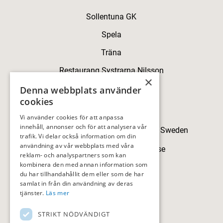
Sollentuna GK
Spela
Träna
Restaurang Systrarna Nilsson
×
Kontakt
Denna webbplats använder
cookies
Kontakt
Vi använder cookies för att anpassa
innehåll, annonser och för att analysera vår
Skillingegården, 192 77 Sollentuna, Sweden
trafik. Vi delar också information om din
användning av vår webbplats med våra
sollentunagk@sollentunagk.se
reklam- och analyspartners som kan
kombinera den med annan information som
08-594 709 90
du har tillhandahållit dem eller som de har
samlat in från din användning av deras
tjänster.
Läs mer
STRIKT NÖDVÄNDIGT
HITTA HIT